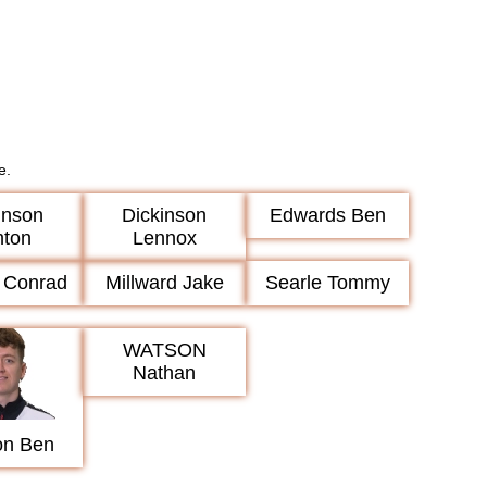
e.
inson
Dickinson
Edwards Ben
hton
Lennox
 Conrad
Millward Jake
Searle Tommy
WATSON
Nathan
on Ben