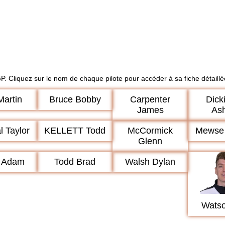
GP. Cliquez sur le nom de chaque pilote pour accéder à sa fiche détaillé
Martin
Bruce Bobby
Carpenter
Dick
James
As
 Taylor
KELLETT Todd
McCormick
Mewse
Glenn
y Adam
Todd Brad
Walsh Dylan
Wats