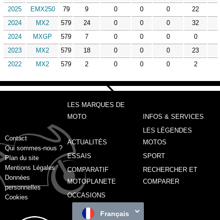
2025
EMX250
79
9
0
0
0
22
2024
MX2
579
24
0
0
0
32
2024
MXGP
579
7
0
0
0
0
2023
MX2
579
18
0
0
0
23
2022
MX2
579
2
0
0
0
2
LES MARQUES DE
MOTO
INFOS & SERVICES
LES LÉGENDES
Contact
ACTUALITÉS
MOTOS
Qui sommes-nous ?
ESSAIS
SPORT
Plan du site
Mentions Légales
COMPARATIF
RECHERCHER ET
Données
MOTOPLANETE
COMPARER
personnelles
OCCASIONS
Cookies
Français