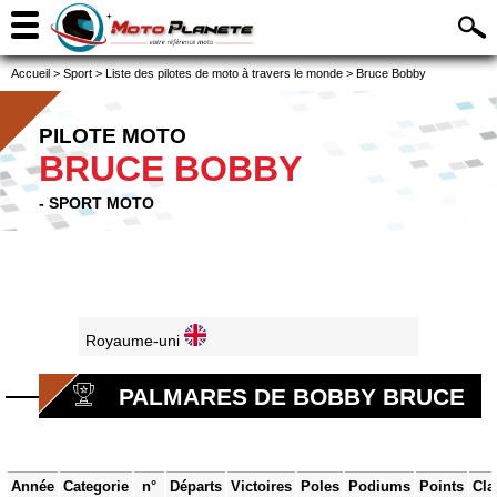
Accueil
>
Sport
>
Liste des pilotes de moto à travers le monde
>
Bruce Bobby
PILOTE MOTO
BRUCE BOBBY
- SPORT MOTO
Royaume-uni
PALMARES DE BOBBY BRUCE
Année
Categorie
n°
Départs
Victoires
Poles
Podiums
Points
Cla