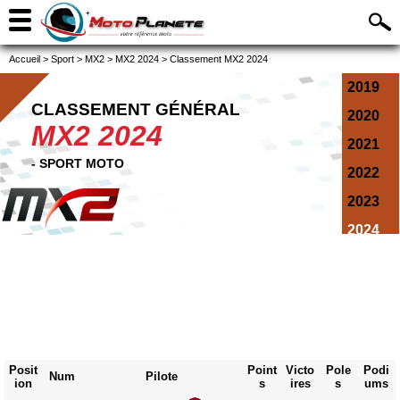
Accueil
>
Sport
>
MX2
>
MX2 2024
>
Classement MX2 2024
2019
CLASSEMENT GÉNÉRAL
2020
MX2 2024
2021
- SPORT MOTO
2022
2023
2024
2025
2026
Posit
Point
Victo
Pole
Podi
Num
Pilote
ion
s
ires
s
ums