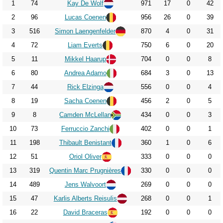
1
74
Kay De Wolf
971
17
0
42
2
96
Lucas Coenen
956
26
0
39
3
516
Simon Laengenfelder
870
4
0
31
4
72
Liam Everts
750
6
0
20
5
11
Mikkel Haarup
704
0
0
8
6
80
Andrea Adamo
684
3
0
13
7
44
Rick Elzinga
556
0
0
4
8
19
Sacha Coenen
456
2
0
5
9
8
Camden McLellan
434
0
0
3
10
73
Ferruccio Zanchi
402
0
0
1
11
198
Thibault Benistant
360
1
0
6
12
51
Oriol Oliver
333
0
0
0
13
319
Quentin Marc Prugnières
330
0
0
0
14
489
Jens Walvoort
269
0
0
0
15
47
Karlis Alberts Reisulis
268
0
0
1
16
22
David Braceras
192
0
0
0