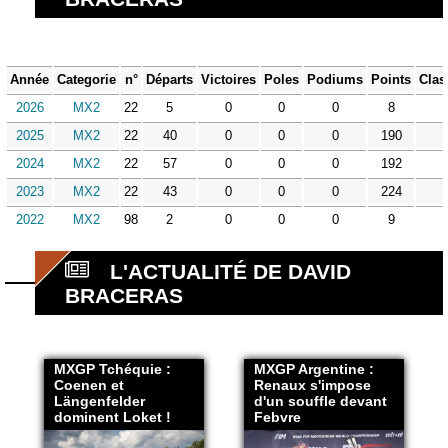
Année
Categorie
n°
Départs
Victoires
Poles
Podiums
Points
Clas
2026
MX2
22
5
0
0
0
8
2025
MX2
22
40
0
0
0
190
2024
MX2
22
57
0
0
0
192
2023
MX2
22
43
0
0
0
224
2022
MX2
98
2
0
0
0
9
L'ACTUALITÉ DE DAVID
BRACERAS
MXGP Tchéquie :
MXGP Argentine :
Coenen et
Renaux s'impose
Längenfelder
d'un souffle devant
dominent Loket !
Febvre