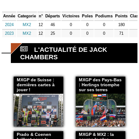
Année
Categorie
n°
Départs
Victoires
Poles
Podiums
Points
Clas
2024
MX2
12
46
0
0
0
180
2023
MX2
12
25
0
0
0
71
L'ACTUALITÉ DE JACK
CHAMBERS
MXGP de Suisse :
MXGP des Pays-Bas
dernières cartes à
: Herlings triomphe
jouer !
sur ses terres
Prado & Coenen
MXGP & MX2 : la