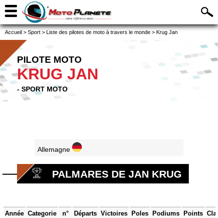
Accueil
>
Sport
>
Liste des pilotes de moto à travers le monde
>
Krug Jan
PILOTE MOTO
KRUG JAN
- SPORT MOTO
Allemagne
PALMARES DE JAN KRUG
Année
Categorie
n°
Départs
Victoires
Poles
Podiums
Points
Cla