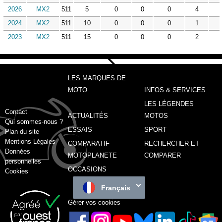
2026
MX2
511
5
0
0
0
4
2024
MX2
511
10
0
0
0
1
2023
MX2
511
15
0
0
0
2
LES MARQUES DE
MOTO
INFOS & SERVICES
LES LÉGENDES
Contact
ACTUALITÉS
MOTOS
Qui sommes-nous ?
ESSAIS
SPORT
Plan du site
Mentions Légales
COMPARATIF
RECHERCHER ET
Données
MOTOPLANETE
COMPARER
personnelles
OCCASIONS
Cookies
Français
Gérer vos cookies