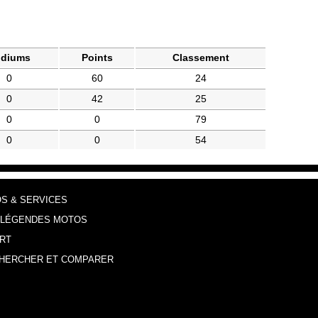
diums
Points
Classement
0
60
24
0
42
25
0
0
79
0
0
54
OS & SERVICES
 LÉGENDES MOTOS
RT
HERCHER ET COMPARER