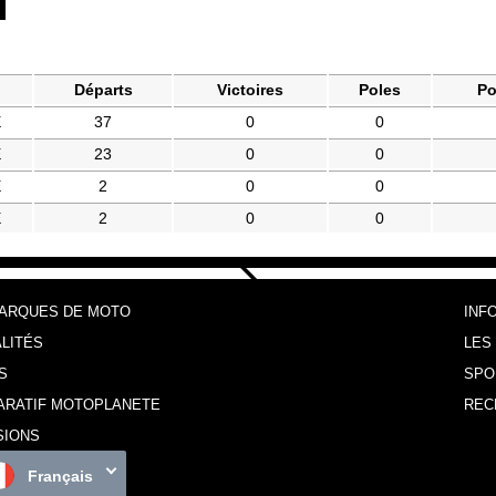
Départs
Victoires
Poles
Po
E
37
0
0
E
23
0
0
E
2
0
0
E
2
0
0
MARQUES DE MOTO
INF
LITÉS
LES
S
SPO
ARATIF MOTOPLANETE
REC
SIONS
Français