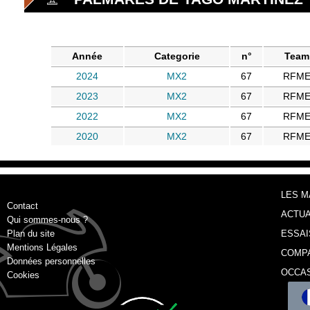
Année
Categorie
n°
Team
2024
MX2
67
RFM
2023
MX2
67
RFM
2022
MX2
67
RFM
2020
MX2
67
RFM
LES 
Contact
ACTUA
Qui sommes-nous ?
Plan du site
ESSAI
Mentions Légales
COMP
Données personnelles
OCCA
Cookies