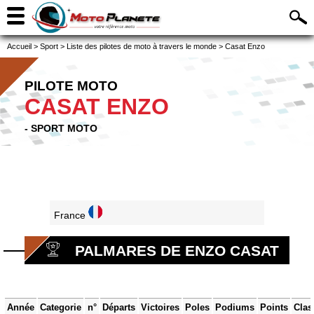
Accueil
>
Sport
>
Liste des pilotes de moto à travers le monde
>
Casat Enzo
PILOTE MOTO
CASAT ENZO
- SPORT MOTO
France
PALMARES DE ENZO CASAT
Année
Categorie
n°
Départs
Victoires
Poles
Podiums
Points
Clas