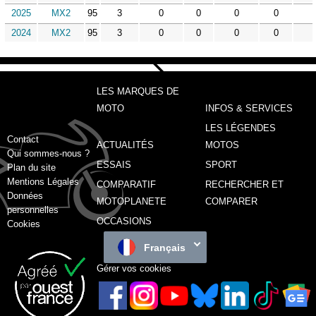
2025
MX2
95
3
0
0
0
0
2024
MX2
95
3
0
0
0
0
LES MARQUES DE
MOTO
INFOS & SERVICES
LES LÉGENDES
Contact
ACTUALITÉS
MOTOS
Qui sommes-nous ?
ESSAIS
SPORT
Plan du site
Mentions Légales
COMPARATIF
RECHERCHER ET
Données
MOTOPLANETE
COMPARER
personnelles
OCCASIONS
Cookies
Français
Gérer vos cookies