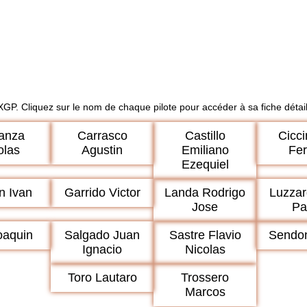
MXGP. Cliquez sur le nom de chaque pilote pour accéder à sa fiche détail
anza
Carrasco
Castillo
Cicc
olas
Agustin
Emiliano
Fe
Ezequiel
n Ivan
Garrido Victor
Landa Rodrigo
Luzzar
Jose
Pa
oaquin
Salgado Juan
Sastre Flavio
Sendo
Ignacio
Nicolas
Toro Lautaro
Trossero
Marcos