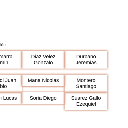
lée.
imarra
Diaz Velez
Durbano
rmin
Gonzalo
Jeremias
di Juan
Mana Nicolas
Montero
blo
Santiago
n Lucas
Soria Diego
Suarez Gallo
Ezequiel