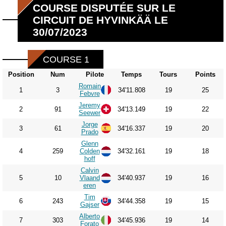
COURSE DISPUTÉE SUR LE
CIRCUIT DE HYVINKÄÄ LE
30/07/2023
COURSE 1
Position
Num
Pilote
Temps
Tours
Points
Romain
1
3
34'11.808
19
25
Febvre
Jeremy
2
91
34'13.149
19
22
Seewer
Jorge
3
61
34'16.337
19
20
Prado
Glenn
4
259
Colden
34'32.161
19
18
hoff
Calvin
5
10
Vlaand
34'40.937
19
16
eren
Tim
6
243
34'44.358
19
15
Gajser
Alberto
7
303
34'45.936
19
14
Forato