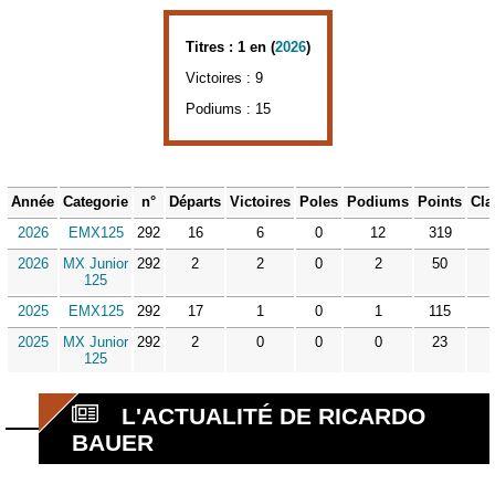
Titres : 1 en (
2026
)
Victoires : 9
Podiums : 15
Année
Categorie
n°
Départs
Victoires
Poles
Podiums
Points
Cla
2026
EMX125
292
16
6
0
12
319
2026
MX Junior
292
2
2
0
2
50
125
2025
EMX125
292
17
1
0
1
115
2025
MX Junior
292
2
0
0
0
23
125
L'ACTUALITÉ DE RICARDO
BAUER