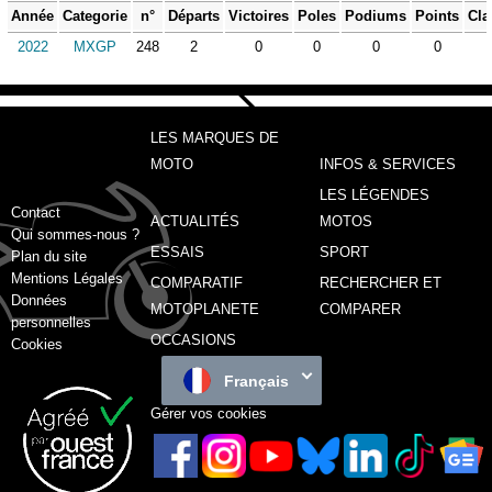
Année
Categorie
n°
Départs
Victoires
Poles
Podiums
Points
Cla
2022
MXGP
248
2
0
0
0
0
LES MARQUES DE
MOTO
INFOS & SERVICES
LES LÉGENDES
Contact
ACTUALITÉS
MOTOS
Qui sommes-nous ?
ESSAIS
SPORT
Plan du site
Mentions Légales
COMPARATIF
RECHERCHER ET
Données
MOTOPLANETE
COMPARER
personnelles
OCCASIONS
Cookies
Français
Gérer vos cookies