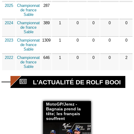
2025
Championnat
287
de france
Sable
2024
Championnat
389
1
0
0
0
0
de france
Sable
2023
Championnat
1309
1
0
0
0
0
de france
Sable
2022
Championnat
646
1
0
0
0
2
de france
Sable
L'ACTUALITÉ DE ROLF BOOI
MotoGP/Jerez -
Bagnaia prend la
tête; les français
souffrent