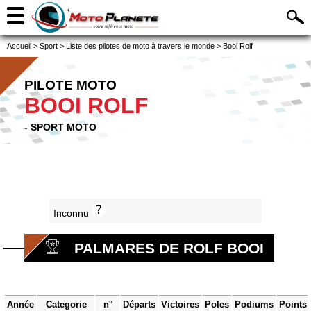
Accueil
>
Sport
>
Liste des pilotes de moto à travers le monde
>
Booi Rolf
PILOTE MOTO
BOOI ROLF
- SPORT MOTO
Inconnu
PALMARES DE ROLF BOOI
Année
Categorie
n°
Départs
Victoires
Poles
Podiums
Points