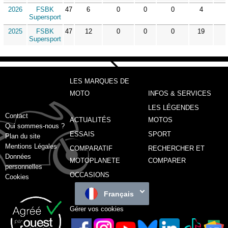
2026
FSBK
47
6
0
0
0
4
Supersport
2025
FSBK
47
12
0
0
0
19
Supersport
LES MARQUES DE
MOTO
INFOS & SERVICES
LES LÉGENDES
Contact
ACTUALITÉS
MOTOS
Qui sommes-nous ?
ESSAIS
SPORT
Plan du site
Mentions Légales
COMPARATIF
RECHERCHER ET
Données
MOTOPLANETE
COMPARER
personnelles
OCCASIONS
Cookies
Français
Gérer vos cookies