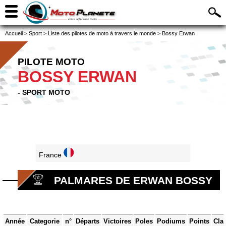
Accueil
>
Sport
>
Liste des pilotes de moto à travers le monde
>
Bossy Erwan
PILOTE MOTO
BOSSY ERWAN
- SPORT MOTO
France
PALMARES DE ERWAN BOSSY
Année
Categorie
n°
Départs
Victoires
Poles
Podiums
Points
Cla