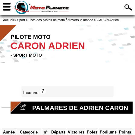
Accueil
>
Sport
>
Liste des pilotes de moto à travers le monde
>
CARON Adrien
PILOTE MOTO
CARON ADRIEN
- SPORT MOTO
Inconnu
PALMARES DE ADRIEN CARON
Année
Categorie
n°
Départs
Victoires
Poles
Podiums
Points