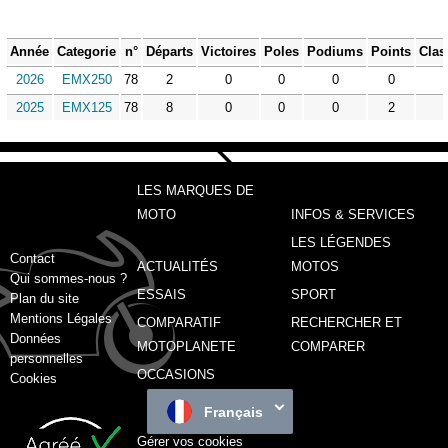
Année
Categorie
n°
Départs
Victoires
Poles
Podiums
Points
Clas
2026
EMX250
78
2
0
0
0
0
2025
EMX125
78
8
0
0
0
2
LES MARQUES DE
MOTO
INFOS & SERVICES
LES LÉGENDES
Contact
ACTUALITÉS
MOTOS
Qui sommes-nous ?
ESSAIS
SPORT
Plan du site
Mentions Légales
COMPARATIF
RECHERCHER ET
Données
MOTOPLANETE
COMPARER
personnelles
OCCASIONS
Cookies
Français
Gérer vos cookies