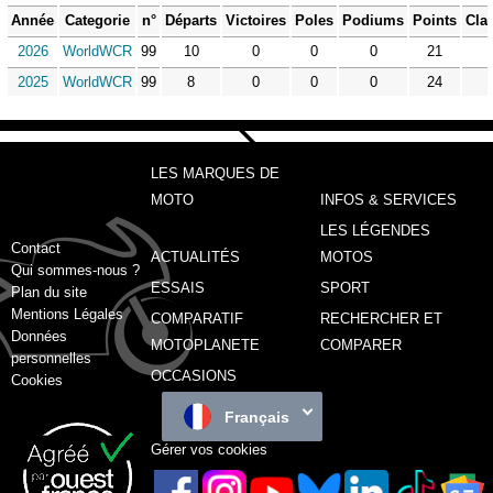
Année
Categorie
n°
Départs
Victoires
Poles
Podiums
Points
Cla
2026
WorldWCR
99
10
0
0
0
21
2025
WorldWCR
99
8
0
0
0
24
LES MARQUES DE
MOTO
INFOS & SERVICES
LES LÉGENDES
Contact
ACTUALITÉS
MOTOS
Qui sommes-nous ?
ESSAIS
SPORT
Plan du site
Mentions Légales
COMPARATIF
RECHERCHER ET
Données
MOTOPLANETE
COMPARER
personnelles
OCCASIONS
Cookies
Français
Gérer vos cookies