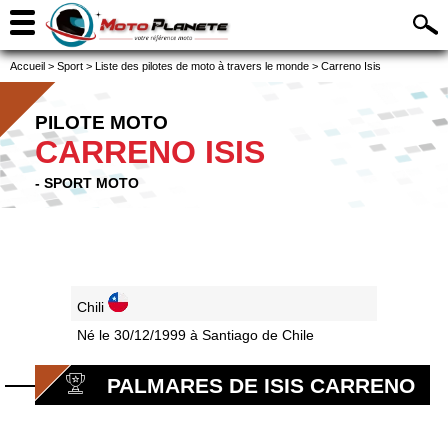
Accueil
>
Sport
>
Liste des pilotes de moto à travers le monde
>
Carreno Isis
PILOTE MOTO
CARRENO ISIS
- SPORT MOTO
Chili
Né le 30/12/1999 à Santiago de Chile
PALMARES DE ISIS CARRENO