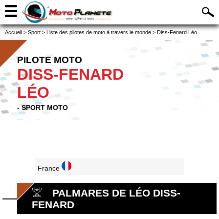
Accueil
>
Sport
>
Liste des pilotes de moto à travers le monde
>
Diss-Fenard Léo
PILOTE MOTO
DISS-FENARD
LÉO
- SPORT MOTO
France
PALMARES DE LÉO DISS-
FENARD