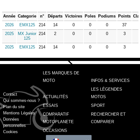
Année
Categorie
n°
Départs
Victoires
Poles
Podiums
Points
Cla
2026
EMX125
214
14
0
0
0
37
2025
MX Junior
214
2
0
0
0
3
125
2025
EMX125
214
14
0
0
0
3
LES MARQUES DE
MOTO
INFOS & SERVICES
LES LÉGENDES
Contact
ACTUALITÉS
MOTOS
Qui sommes-nous ?
ESSAIS
SPORT
Plan du site
Mentions Légales
COMPARATIF
RECHERCHER ET
Données
MOTOPLANETE
COMPARER
personnelles
OCCASIONS
Cookies