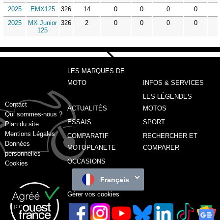
2025
EMX125
326
14
0
0
0
0
2025
MX Junior
326
2
0
0
0
0
125
LES MARQUES DE
MOTO
INFOS & SERVICES
LES LÉGENDES
Contact
ACTUALITÉS
MOTOS
Qui sommes-nous ?
ESSAIS
SPORT
Plan du site
Mentions Légales
COMPARATIF
RECHERCHER ET
Données
MOTOPLANETE
COMPARER
personnelles
OCCASIONS
Cookies
Français
Gérer vos cookies