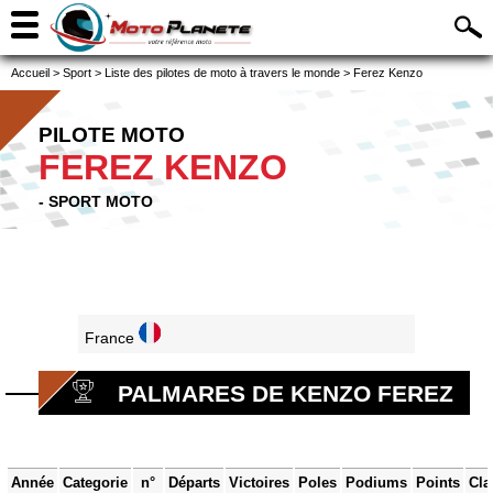
Accueil
>
Sport
>
Liste des pilotes de moto à travers le monde
>
Ferez Kenzo
PILOTE MOTO
FEREZ KENZO
- SPORT MOTO
France
PALMARES DE KENZO FEREZ
Année
Categorie
n°
Départs
Victoires
Poles
Podiums
Points
Cla