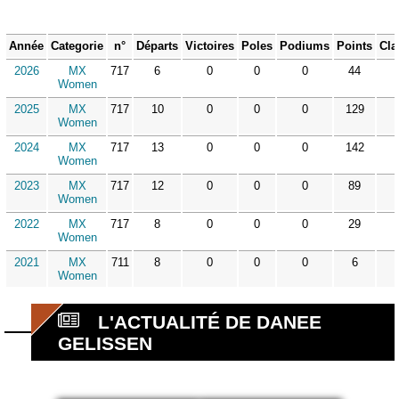
Année
Categorie
n°
Départs
Victoires
Poles
Podiums
Points
Cla
2026
MX
717
6
0
0
0
44
Women
2025
MX
717
10
0
0
0
129
Women
2024
MX
717
13
0
0
0
142
Women
2023
MX
717
12
0
0
0
89
Women
2022
MX
717
8
0
0
0
29
Women
2021
MX
711
8
0
0
0
6
Women
L'ACTUALITÉ DE DANEE
GELISSEN