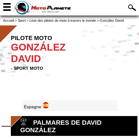
Accueil
>
Sport
>
Liste des pilotes de moto à travers le monde
>
González David
PILOTE MOTO
GONZÁLEZ
DAVID
- SPORT MOTO
Espagne
PALMARES DE DAVID
GONZÁLEZ