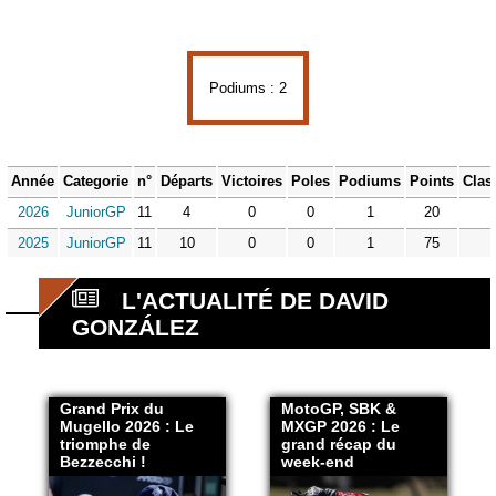
Podiums : 2
Année
Categorie
n°
Départs
Victoires
Poles
Podiums
Points
Clas
2026
JuniorGP
11
4
0
0
1
20
2025
JuniorGP
11
10
0
0
1
75
L'ACTUALITÉ DE DAVID
GONZÁLEZ
Grand Prix du
MotoGP, SBK &
Mugello 2026 : Le
MXGP 2026 : Le
triomphe de
grand récap du
Bezzecchi !
week-end