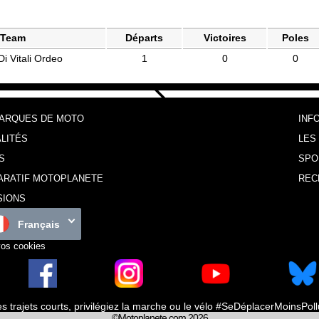
Team
Départs
Victoires
Poles
Di Vitali Ordeo
1
0
0
MARQUES DE MOTO
INF
LITÉS
LES
S
SPO
ARATIF MOTOPLANETE
REC
SIONS
Français
vos cookies
es trajets courts, privilégiez la marche ou le vélo #SeDéplacerMoinsPol
©Motoplanete.com 2026