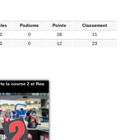
les
Podiums
Points
Classement
0
0
28
21
0
0
12
23
e la course 2 et Rea