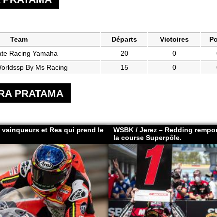
Team
Départs
Victoires
Po
ate Racing Yamaha
20
0
Worldssp By Ms Racing
15
0
DRA PRATAMA
 vainqueurs et Rea qui prend le
WSBK / Jerez – Redding remport
la course Superpôle.