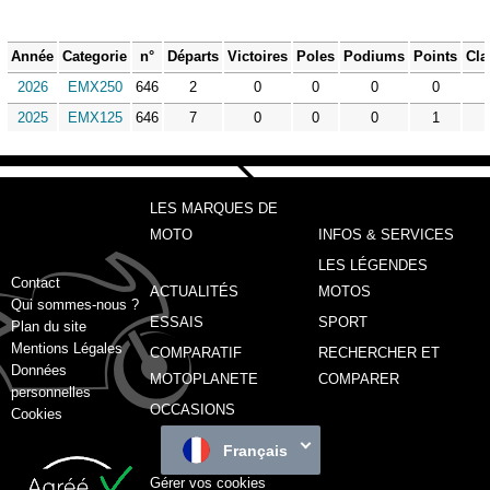
Année
Categorie
n°
Départs
Victoires
Poles
Podiums
Points
Cla
2026
EMX250
646
2
0
0
0
0
2025
EMX125
646
7
0
0
0
1
LES MARQUES DE
MOTO
INFOS & SERVICES
LES LÉGENDES
Contact
ACTUALITÉS
MOTOS
Qui sommes-nous ?
ESSAIS
SPORT
Plan du site
Mentions Légales
COMPARATIF
RECHERCHER ET
Données
MOTOPLANETE
COMPARER
personnelles
OCCASIONS
Cookies
Français
Gérer vos cookies