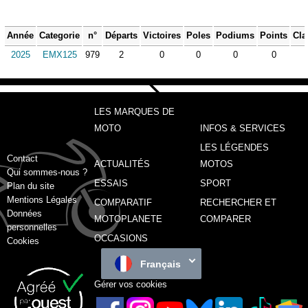
Année
Categorie
n°
Départs
Victoires
Poles
Podiums
Points
Cla
2025
EMX125
979
2
0
0
0
0
LES MARQUES DE
MOTO
INFOS & SERVICES
LES LÉGENDES
Contact
ACTUALITÉS
MOTOS
Qui sommes-nous ?
ESSAIS
SPORT
Plan du site
Mentions Légales
COMPARATIF
RECHERCHER ET
Données
MOTOPLANETE
COMPARER
personnelles
OCCASIONS
Cookies
Français
Gérer vos cookies