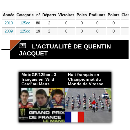
Année
Categorie
n°
Départs
Victoires
Poles
Podiums
Points
Clas
2010
125cc
80
2
0
0
0
0
2009
125cc
19
2
0
0
0
0
L'ACTUALITÉ DE QUENTIN
JACQUET
MotoGP/125cc - 3
Huit français en
français en 'Wild
Championnat du
Card' au Mans.
Monde de Vitesse.