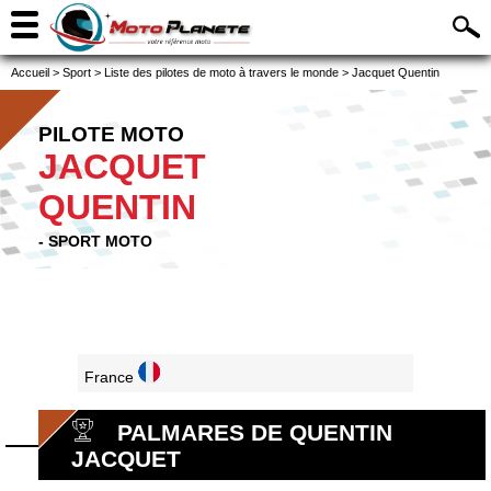
Accueil
>
Sport
>
Liste des pilotes de moto à travers le monde
>
Jacquet Quentin
PILOTE MOTO
JACQUET
QUENTIN
- SPORT MOTO
France
PALMARES DE QUENTIN
JACQUET