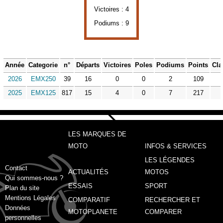
Victoires : 4
Podiums : 9
Année
Categorie
n°
Départs
Victoires
Poles
Podiums
Points
Cla
2026
EMX250
39
16
0
0
2
109
2025
EMX125
817
15
4
0
7
217
LES MARQUES DE
MOTO
INFOS & SERVICES
LES LÉGENDES
Contact
ACTUALITÉS
MOTOS
Qui sommes-nous ?
ESSAIS
SPORT
Plan du site
Mentions Légales
COMPARATIF
RECHERCHER ET
Données
MOTOPLANETE
COMPARER
personnelles