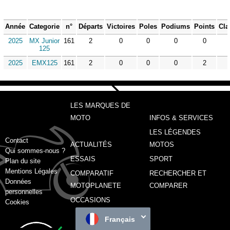
Année
Categorie
n°
Départs
Victoires
Poles
Podiums
Points
Cla
2025
MX Junior
161
2
0
0
0
0
125
2025
EMX125
161
2
0
0
0
2
LES MARQUES DE
MOTO
INFOS & SERVICES
LES LÉGENDES
Contact
ACTUALITÉS
MOTOS
Qui sommes-nous ?
ESSAIS
SPORT
Plan du site
Mentions Légales
COMPARATIF
RECHERCHER ET
Données
MOTOPLANETE
COMPARER
personnelles
OCCASIONS
Cookies
Français