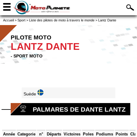
Accueil
>
Sport
>
Liste des pilotes de moto à travers le monde
>
Lantz Dante
PILOTE MOTO
LANTZ DANTE
- SPORT MOTO
Suède
PALMARES DE DANTE LANTZ
Année
Categorie
n°
Départs
Victoires
Poles
Podiums
Points
Cla