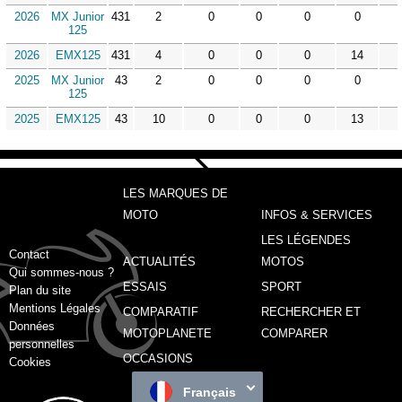
2026
MX Junior
431
2
0
0
0
0
125
2026
EMX125
431
4
0
0
0
14
2025
MX Junior
43
2
0
0
0
0
125
2025
EMX125
43
10
0
0
0
13
LES MARQUES DE
MOTO
INFOS & SERVICES
LES LÉGENDES
Contact
ACTUALITÉS
MOTOS
Qui sommes-nous ?
ESSAIS
SPORT
Plan du site
Mentions Légales
COMPARATIF
RECHERCHER ET
Données
MOTOPLANETE
COMPARER
personnelles
OCCASIONS
Cookies
Français