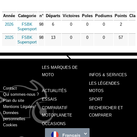
Année
Categorie
n°
Départs
Victoires
Poles
Podiums
Points
Cla
2026
FSBK
98
6
0
0
0
2
Supersport
2025
FSBK
98
13
0
0
0
57
Supersport
LES MARQUES DE
MOTO
INFOS & SERVICES
LES LÉGENDES
Contact
ACTUALITÉS
MOTOS
Qui sommes-nous ?
ESSAIS
SPORT
Plan du site
Mentions Légales
COMPARATIF
RECHERCHER ET
Données
MOTOPLANETE
COMPARER
personnelles
OCCASIONS
Cookies
Français