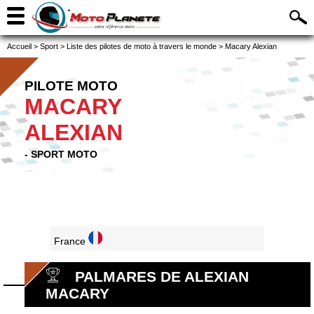
Accueil
>
Sport
>
Liste des pilotes de moto à travers le monde
>
Macary Alexian
PILOTE MOTO
MACARY
ALEXIAN
- SPORT MOTO
France
PALMARES DE ALEXIAN
MACARY