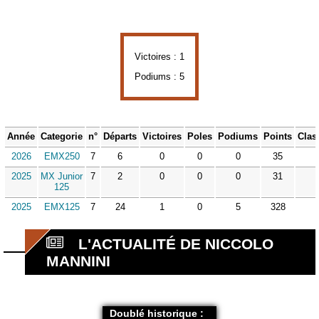
Victoires : 1
Podiums : 5
Année
Categorie
n°
Départs
Victoires
Poles
Podiums
Points
Clas
2026
EMX250
7
6
0
0
0
35
2025
MX Junior
7
2
0
0
0
31
125
2025
EMX125
7
24
1
0
5
328
L'ACTUALITÉ DE NICCOLO
MANNINI
Doublé historique :