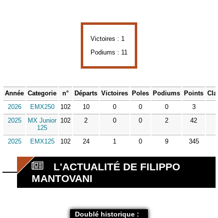
Victoires : 1
Podiums : 11
Année
Categorie
n°
Départs
Victoires
Poles
Podiums
Points
Cla
2026
EMX250
102
10
0
0
0
3
2025
MX Junior
102
2
0
0
2
42
125
2025
EMX125
102
24
1
0
9
345
L'ACTUALITÉ DE FILIPPO
MANTOVANI
Doublé historique :