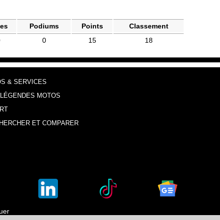
les
Podiums
Points
Classement
0
0
15
18
OS & SERVICES
 LÉGENDES MOTOS
RT
HERCHER ET COMPARER
luer