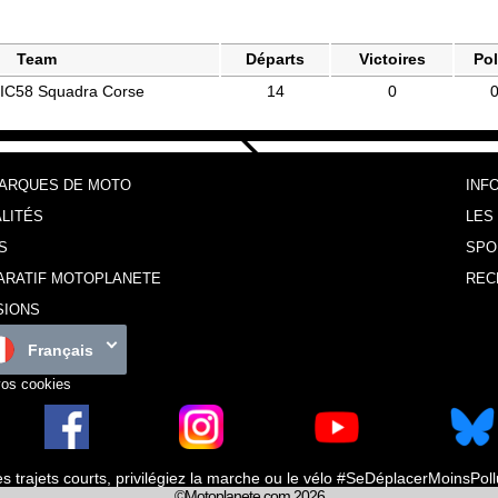
Team
Départs
Victoires
Po
SIC58 Squadra Corse
14
0
MARQUES DE MOTO
INF
LITÉS
LES
S
SPO
ARATIF MOTOPLANETE
REC
SIONS
Français
vos cookies
es trajets courts, privilégiez la marche ou le vélo #SeDéplacerMoinsPol
©Motoplanete.com 2026