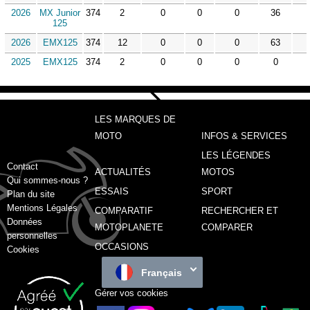
2026
MX Junior
374
2
0
0
0
36
125
2026
EMX125
374
12
0
0
0
63
2025
EMX125
374
2
0
0
0
0
LES MARQUES DE
MOTO
INFOS & SERVICES
LES LÉGENDES
Contact
ACTUALITÉS
MOTOS
Qui sommes-nous ?
ESSAIS
SPORT
Plan du site
Mentions Légales
COMPARATIF
RECHERCHER ET
Données
MOTOPLANETE
COMPARER
personnelles
OCCASIONS
Cookies
Français
Gérer vos cookies