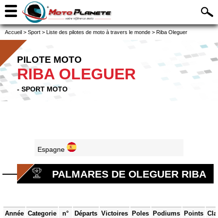
Accueil
>
Sport
>
Liste des pilotes de moto à travers le monde
>
Riba Oleguer
PILOTE MOTO
RIBA OLEGUER
- SPORT MOTO
Espagne
PALMARES DE OLEGUER RIBA
Année
Categorie
n°
Départs
Victoires
Poles
Podiums
Points
Cla