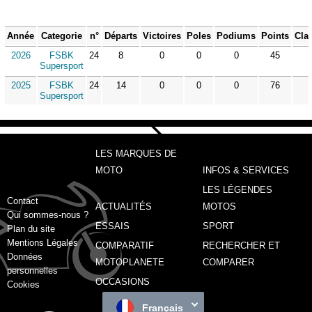
Année
Categorie
n°
Départs
Victoires
Poles
Podiums
Points
Cla
2026
FSBK
24
8
0
0
0
45
Supersport
2025
FSBK
24
14
0
0
0
76
Supersport
LES MARQUES DE
MOTO
INFOS & SERVICES
LES LÉGENDES
Contact
ACTUALITÉS
MOTOS
Qui sommes-nous ?
ESSAIS
SPORT
Plan du site
Mentions Légales
COMPARATIF
RECHERCHER ET
Données
MOTOPLANETE
COMPARER
personnelles
OCCASIONS
Cookies
Français