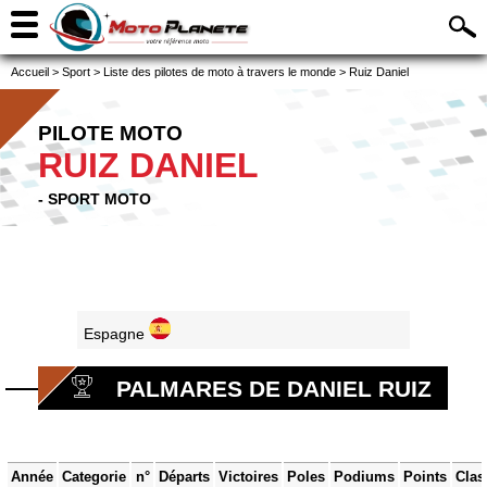
Accueil
>
Sport
>
Liste des pilotes de moto à travers le monde
>
Ruiz Daniel
PILOTE MOTO
RUIZ DANIEL
- SPORT MOTO
Espagne
PALMARES DE DANIEL RUIZ
Année
Categorie
n°
Départs
Victoires
Poles
Podiums
Points
Clas