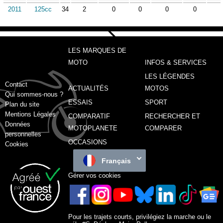
2011
125cc
34
2
0
0
0
0
LES MARQUES DE
MOTO
INFOS & SERVICES
LES LÉGENDES
Contact
ACTUALITÉS
MOTOS
Qui sommes-nous ?
ESSAIS
SPORT
Plan du site
Mentions Légales
COMPARATIF
RECHERCHER ET
Données
MOTOPLANETE
COMPARER
personnelles
OCCASIONS
Cookies
Français
Gérer vos cookies
Pour les trajets courts, privilégiez la marche ou le