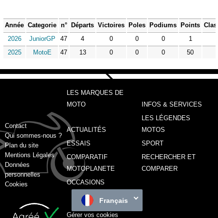
Année
Categorie
n°
Départs
Victoires
Poles
Podiums
Points
Clas
2026
JuniorGP
47
4
0
0
0
1
2025
MotoE
47
13
0
0
0
50
LES MARQUES DE
MOTO
INFOS & SERVICES
LES LÉGENDES
Contact
ACTUALITÉS
MOTOS
Qui sommes-nous ?
ESSAIS
SPORT
Plan du site
Mentions Légales
COMPARATIF
RECHERCHER ET
Données
MOTOPLANETE
COMPARER
personnelles
OCCASIONS
Cookies
Français
Gérer vos cookies