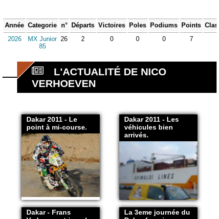
Année
Categorie
n°
Départs
Victoires
Poles
Podiums
Points
Clas
2026
MX Junior
26
2
0
0
0
7
85
L'ACTUALITÉ DE NICO
VERHOEVEN
Dakar 2011 - Le
Dakar 2011 - Les
point à mi-course.
véhicules bien
arrivés.
Dakar - Frans
La 3eme journée du