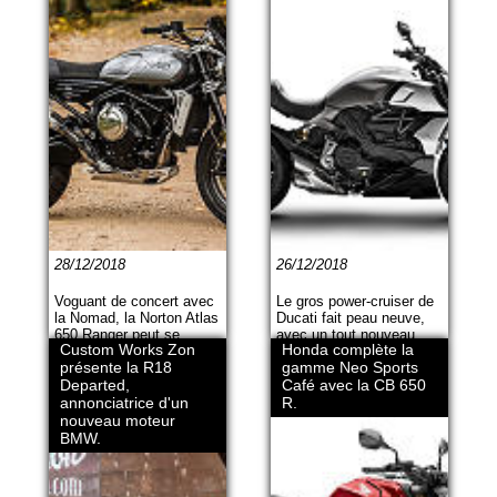
28/12/2018
26/12/2018
Voguant de concert avec
Le gros power-cruiser de
la Nomad, la Norton Atlas
Ducati fait peau neuve,
650 Ranger peut se
avec un tout nouveau
Custom Works Zon
Honda complète la
permettre des sorties
châssis, un twin plus
présente la R18
gamme Neo Sports
plus champêtres avec
rempli, une face
son équipement
Departed,
remodelée et de la grogne
Café avec la CB 650
spécifique, tout en
à revendre.
annonciatrice d'un
R.
conservant le charme de
nouveau moteur
la marque anglaise.
BMW.