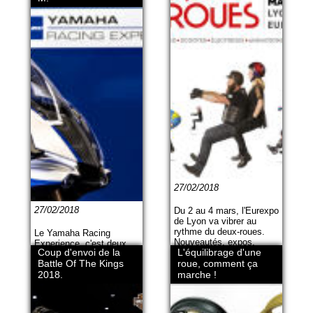
27/02/2018
27/02/2018
Du 2 au 4 mars, l'Eurexpo
de Lyon va vibrer au
rythme du deux-roues.
Le Yamaha Racing
Nouveautés, expos,
Experience, c'est deux
Coup d'envoi de la
L'équilibrage d'une
spectacles, pilotes et
journées exceptionnelles
Battle Of The Kings
surprises promettent un
roue, comment ça
de roulage et
évènement très riche
2018.
marche !
d’apprentissage sur le
pour ouvrir l'année 2018.
circuit du Mugello ou de
Silverstone. Avec des
conseils, des pilotes du