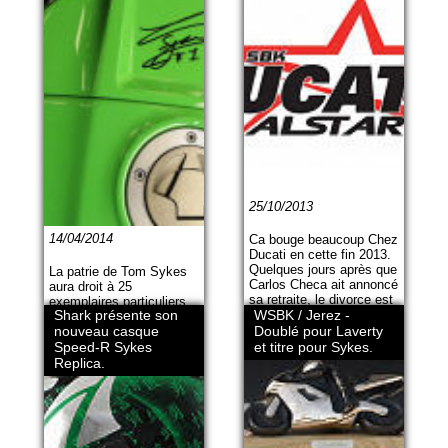
25/10/2013
14/04/2014
Ca bouge beaucoup Chez
Ducati en cette fin 2013.
Quelques jours après que
La patrie de Tom Sykes
Carlos Checa ait annoncé
aura droit à 25
sa retraite, le divorce est
exemplaires particuliers
Shark présente son
prononcé entre le
WSBK / Jerez -
de la Kawasaki ZX-10R.
constructeur et l'écurie
nouveau casque
Doublé pour Laverty
Baptisée "World
Alstare.
Champion Edition", elle
Speed-R Sykes
et titre pour Sykes.
bénéficie de quelques
Replica.
pièces et de la griffe du
champion WSBK 2013.