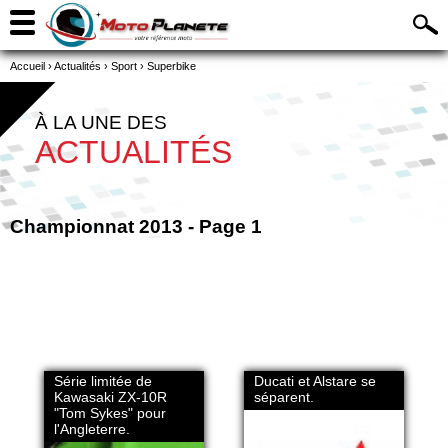
Accueil
›
Actualités
›
Sport
›
Superbike
À LA UNE DES
ACTUALITÉS
Championnat 2013 - Page 1
Série limitée de
Ducati et Alstare se
Kawasaki ZX-10R
séparent.
"Tom Sykes" pour
l'Angleterre.