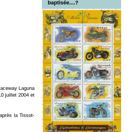
baptisée....?
Raceway Laguna
 juillet 2004 et
rès la Tissot-