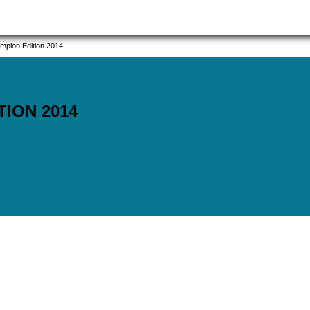
pion Edition 2014
ITION
2014