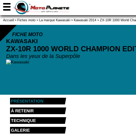
Accueil
>
Fiches moto
>
La marque Kawasaki
>
Kawasaki 2014
>
ZX-10R 1000 World Cham
FICHE MOTO
KAWASAKI
ZX-10R 1000 WORLD CHAMPION ED
Dans les yeux de la Superpôle
PRÉSENTATION
À RETENIR
TECHNIQUE
GALERIE