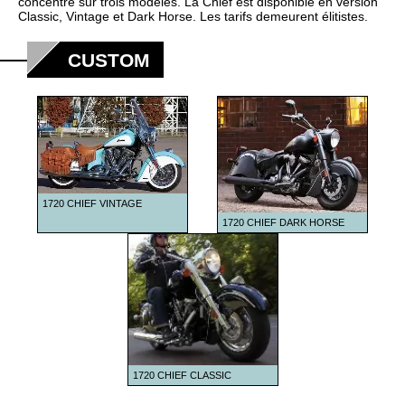
2018
concentre sur trois modèles. La Chief est disponible en version
Classic, Vintage et Dark Horse. Les tarifs demeurent élitistes.
2019
CUSTOM
2020
2021
2022
2023
2024
2025
1720 CHIEF VINTAGE
1720 CHIEF DARK HORSE
2026
1720 CHIEF CLASSIC