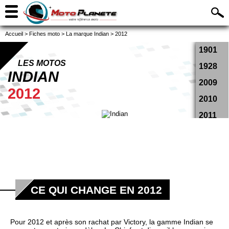
Accueil
>
Fiches moto
>
La marque Indian
>
2012
1901
LES MOTOS
1928
INDIAN
2009
2012
2010
2011
2012
2013
2014
2015
CE QUI CHANGE EN 2012
2016
2017
Pour 2012 et après son rachat par Victory, la gamme Indian se