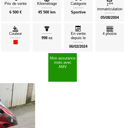
Prix de vente
Kilométrage
Catégorie
ère
1
immatriculation
6 500 €
45 500 km
Sportive
05/08/2004
Couleur
En vente
4 photos
998 cc
depuis le
06/02/2024
Mon assurance
moto avec
AMV