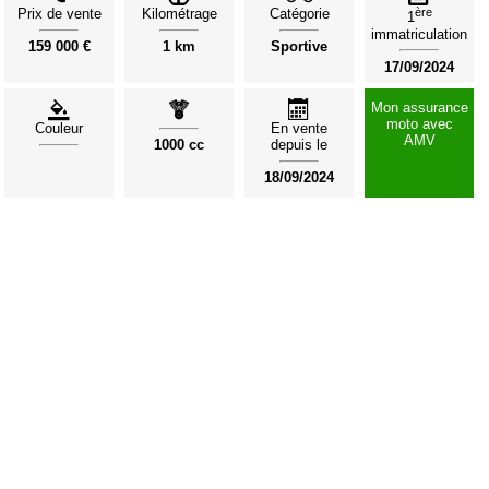
Prix de vente
Kilométrage
Catégorie
ère
1
immatriculation
159 000 €
1 km
Sportive
17/09/2024
Mon assurance
moto avec
Couleur
En vente
AMV
1000 cc
depuis le
18/09/2024