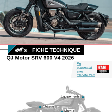
FICHE TECHNIQUE
QJ Motor SRV 600 V4 2026
En
partenariat
avec
Planète Yam
Equipements
Equipements
Châssis
Châssis
Moteur
Moteur