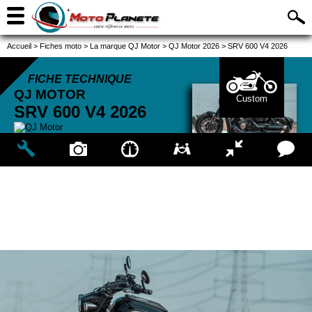
Accueil
>
Fiches moto
>
La marque QJ Motor
>
QJ Motor 2026
>
SRV 600 V4 2026
FICHE TECHNIQUE
QJ MOTOR
Custom
SRV 600 V4
2026