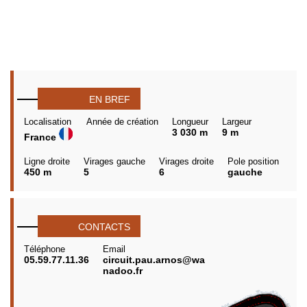
EN BREF
Localisation
Année de création
Longueur
Largeur
3 030 m
9 m
France
Ligne droite
Virages gauche
Virages droite
Pole position
450 m
5
6
gauche
CONTACTS
Téléphone
Email
05.59.77.11.36
circuit.pau.arnos@wa
nadoo.fr