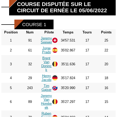
COURSE DISPUTÉE SUR LE
CIRCUIT DE ERNÉE LE 05/06/2022
COURSE 1
Position
Num
Pilote
Temps
Tours
Points
Jeremy
1
91
34'57.531
17
25
Seewer
Jorge
2
61
35'02.867
17
22
Prado
Brent
Van
3
32
35'11.636
17
20
Doninc
k
Henry
4
29
35'17.824
17
18
Jacobi
Tim
5
243
35'20.990
17
16
Gajser
Jeremy
Van
6
89
35'27.297
17
15
Horebe
ek
Ruben