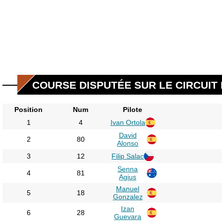
COURSE DISPUTÉE SUR LE CIRCUIT
Position
Num
Pilote
1
4
Ivan Ortola
David
2
80
Alonso
3
12
Filip Salac
Senna
4
81
Agius
Manuel
5
18
Gonzalez
Izan
6
28
Guevara