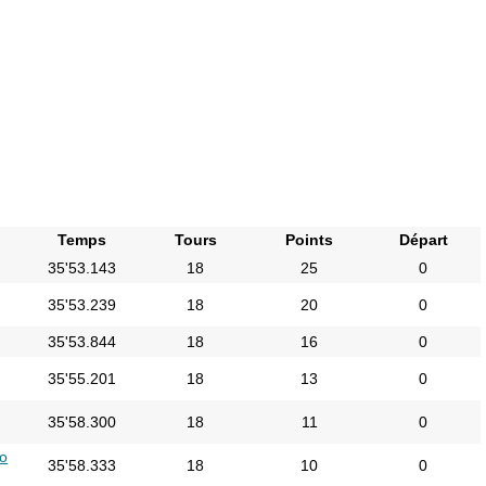
Temps
Tours
Points
Départ
35'53.143
18
25
0
35'53.239
18
20
0
35'53.844
18
16
0
35'55.201
18
13
0
35'58.300
18
11
0
o
35'58.333
18
10
0